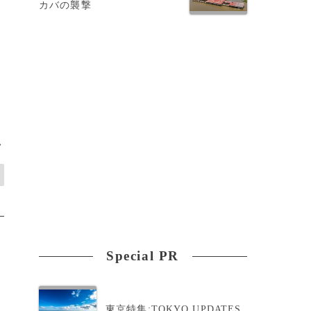
カバの襲撃
>
Special PR
東京特集:TOKYO UPDATES