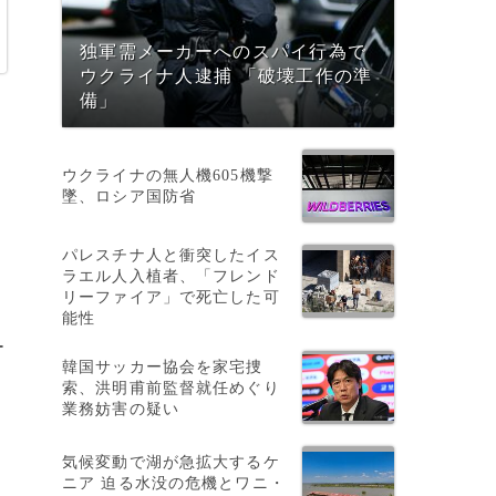
独軍需メーカーへのスパイ行為で
ウクライナ人逮捕 「破壊工作の準
備」
、
ウクライナの無人機605機撃
墜、ロシア国防省
パレスチナ人と衝突したイス
ラエル人入植者、「フレンド
行
リーファイア」で死亡した可
る
能性
ー
韓国サッカー協会を家宅捜
索、洪明甫前監督就任めぐり
業務妨害の疑い
気候変動で湖が急拡大するケ
。
ニア 迫る水没の危機とワニ・