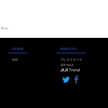
News
OTHER
SERVICES
RSS
プレスリリース
AFP WAA