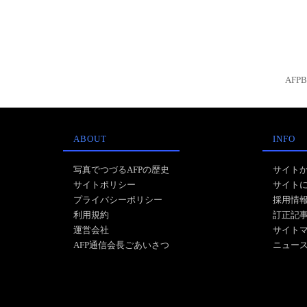
AFP
ABOUT
INFO
写真でつづるAFPの歴史
サイト
サイトポリシー
サイト
プライバシーポリシー
採用情
利用規約
訂正記
運営会社
サイト
AFP通信会長ごあいさつ
ニュー