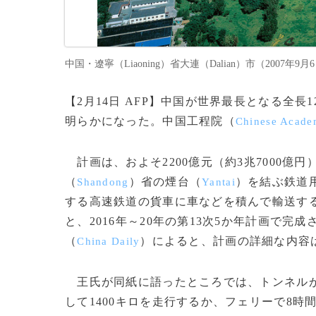
中国・遼寧（Liaoning）省大連（Dalian）市（2007年9
【2月14日 AFP】中国が世界最長となる全長
明らかになった。中国工程院（
Chinese Acade
計画は、およそ2200億元（約3兆7000億
（
）省の煙台（
）を結ぶ鉄道
Shandong
Yantai
する高速鉄道の貨車に車などを積んで輸送す
と、2016年～20年の第13次5か年計画で
（
）によると、計画の詳細な内容
China Daily
王氏が同紙に語ったところでは、トンネル
して1400キロを走行するか、フェリーで8時