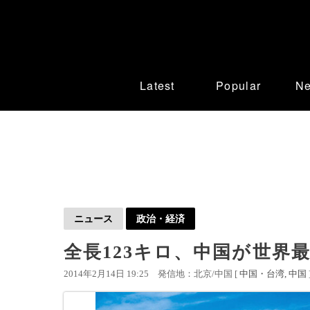
Latest
Popular
N
ニュース
政治・経済
全長123キロ、中国が世界
2014年2月14日 19:25
発信地：北京/中国 [
中国・台湾
中国