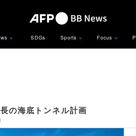
ews
SDGs
Sports
Focus
P
∨
∨
∨
最長の海底トンネル計画
]