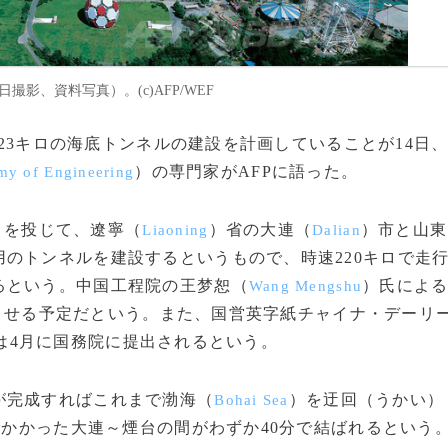
月6日撮影、資料写真）。(c)AFP/WEF
123キロの海底トンネルの建設を計画していることが14日
）の専門家がAFPに語った。
my of Engineering
円）を投じて、遼寧（
）省の大連（
）市と山東
Liaoning
Dalian
用のトンネルを建設するというもので、時速220キロで走
るという。中国工程院の王梦恕（
）氏によ
Wang Mengshu
完成させる予定だという。また、国営英字紙チャイナ・デーリ
は4月に国務院に提出されるという。
が完成すればこれまで渤海（
）を迂回（うかい）
Bohai Sea
間かかった大連～煙台の間がわずか40分で結ばれるという