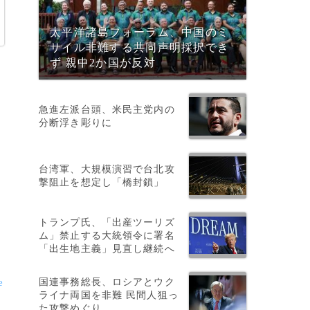
太平洋諸島フォーラム、中国のミ
サイル非難する共同声明採択でき
ず 親中2か国が反対
急進左派台頭、米民主党内の
分断浮き彫りに
台湾軍、大規模演習で台北攻
撃阻止を想定し「橋封鎖」
。
トランプ氏、「出産ツーリズ
ム」禁止する大統領令に署名
「出生地主義」見直し継続へ
国連事務総長、ロシアとウク
e
ライナ両国を非難 民間人狙っ
た攻撃めぐり