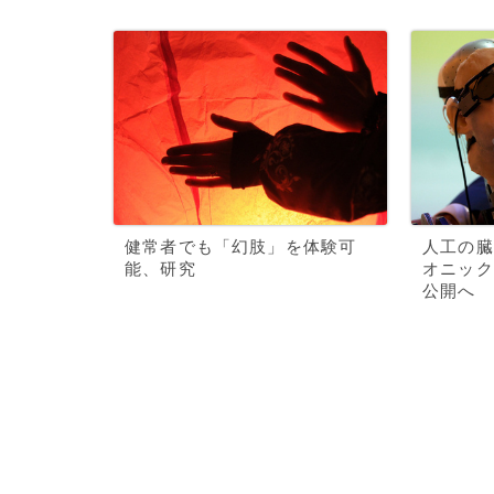
健常者でも「幻肢」を体験可
人工の臓
能、研究
オニック
公開へ