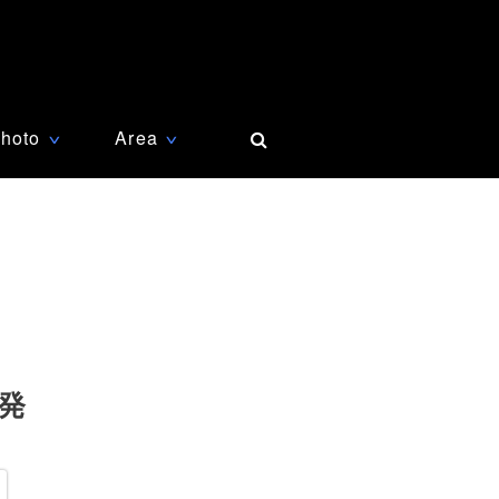
hoto
Area
∨
∨
発