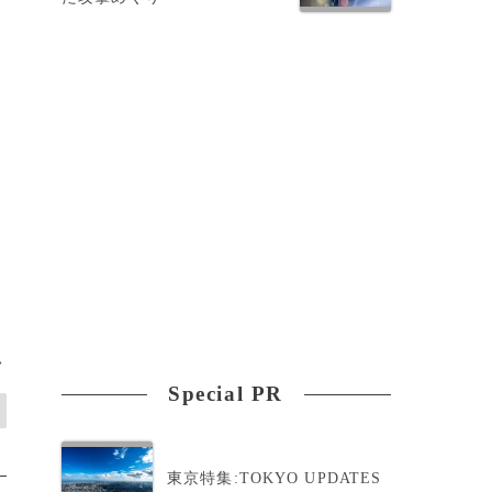
ア
>
Special PR
東京特集:TOKYO UPDATES