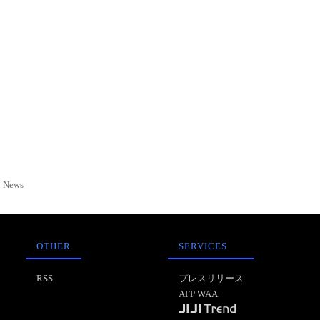
News
OTHER
SERVICES
RSS
プレスリリース
AFP WAA