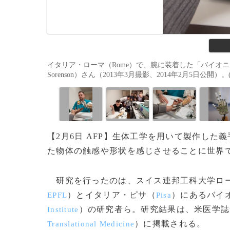
イタリア・ローマ（Rome）で、腕に装着した「バイオニッ
Sorenson）さん（2013年3月撮影、2014年2月5日公開）。(c)AF
【2月6日 AFP】生体工学を用いて製作し
た物体の触感や形状を感じさせることに世界
研究を行ったのは、スイス連邦工科大学ロ
）とイタリア・ピサ（
）にあるバイ
EPFL
Pisa
）の研究者ら。研究結果は、米医学誌
Institute
）に掲載される。
Translational Medicine