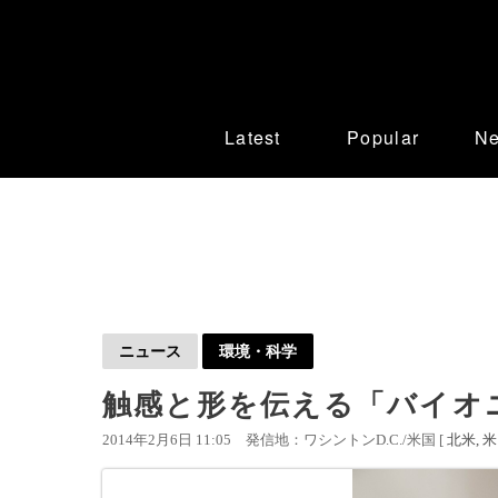
Latest
Popular
N
ニュース
環境・科学
触感と形を伝える「バイオ
2014年2月6日 11:05
発信地：ワシントンD.C./米国 [
北米
米