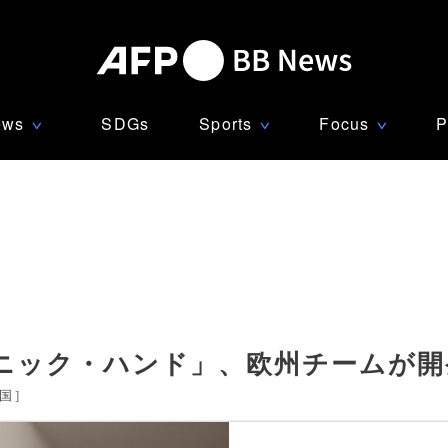
ews
SDGs
Sports
Focus
P
∨
∨
∨
ニック・ハンド」、欧州チームが開
国
]