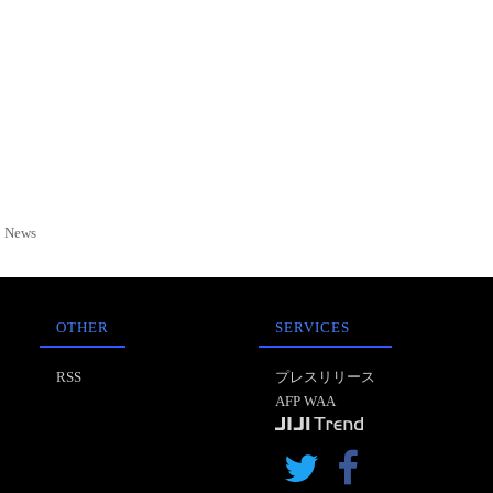
News
OTHER
SERVICES
RSS
プレスリリース
AFP WAA