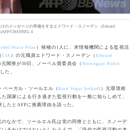
ス向けのメッセージの準備をするエドワード・スノーデン（Edward
FP/CHANNEL 4
）候補の1人に、米情報機関による監視活
obel Peace Prize
（
）の元職員エドワード・スノーデン（
CIA
Edward
元閣僚が30日、ノーベル賞委員会（
Norwegian Nobel
薦した。
・ベーガル・ソールエル（
）元環境相
Bard Vegar Solhjell
した国家による行き過ぎた監視行動を一般に知らしめて、
したとAFPに推薦理由を語った。
状のなかで、ソールエル氏は党の同僚とともに、スノーデ
ているわけではないとしたうえで、「現代の監視活動の本