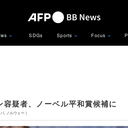
ews
SDGs
Sports
Focus
P
∨
∨
∨
ン容疑者、ノーベル平和賞候補に
ッパ
ノルウェー
]