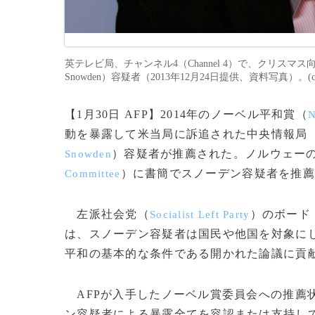
英テレビ局、チャンネル4（Channel 4）で、クリスマ
Snowden）容疑者（2013年12月24日提供、資料写真）。(c)A
【1月30日 AFP】2014年のノーベル平和賞（
N
動を暴露して米当局に訴追された中央情報局
）容疑者が推薦された。ノルウェーの
Snowden
）に書簡でスノーデン容疑者を推
Committee
左派社会党（
）のボード
Socialist Left Party
は、スノーデン容疑者は国民や他国を対象に
平和の基本的な条件である開かれた論議に貢献
AFPが入手したノーベル賞委員会への推薦
ン容疑者による暴露全てを容認または支持し