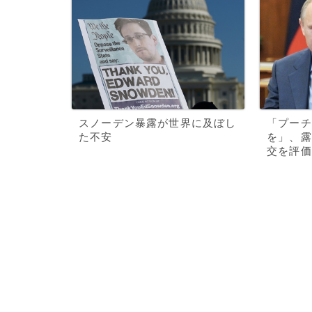
スノーデン暴露が世界に及ぼし
「プーチ
た不安
を」、露
交を評価