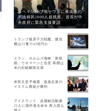
スペイン飛び地セウタに未成年の
不法移民1000人超残留、首長が中
央政府に緊急支援要請
トランプ級原子力戦艦、建造
費は15隻で43兆円か
イラン、ホルムズ海峡「新航
路」でオマーンと合意 再開は
米の封鎖解除次第
米民主党予備選、急進左派の
イスラム教徒が勝利
アイスランド、反捕鯨活動家
21人に国外退去命令 再入国も
禁止