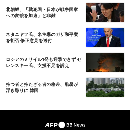
北朝鮮、「戦犯国・日本が戦争国家
への変貌を加速」と非難
ネタニヤフ氏、米主導のガザ和平案
を拒否 修正意見を送付
ロシアのミサイル1発も迎撃できず ゼ
レンスキー氏、支援不足を訴え
持つ者と持たざる者の格差、酷暑が
浮き彫りに 韓国