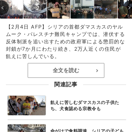
【2月4日 AFP】シリアの首都ダマスカスのヤル
ムーク・パレスチナ難民キャンプでは、潜伏する
反体制派を追い出すための政府軍による懲罰的な
封鎖が7か月にわたり続き、2万人近くの住民が
飢えに苦しんでいる。
全文を読む
>
関連記事
飢えに苦しむダマスカスの子供た
ち、犬食認める宗教令も
命がけで食料調達、シリアの子ども