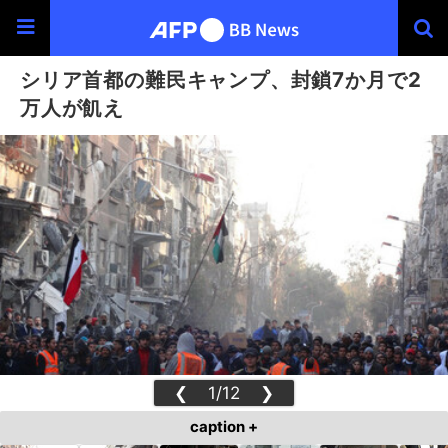
シリア首都の難民キャンプ、封鎖7か月で2
万人が飢え
❮
1/12
❯
caption +