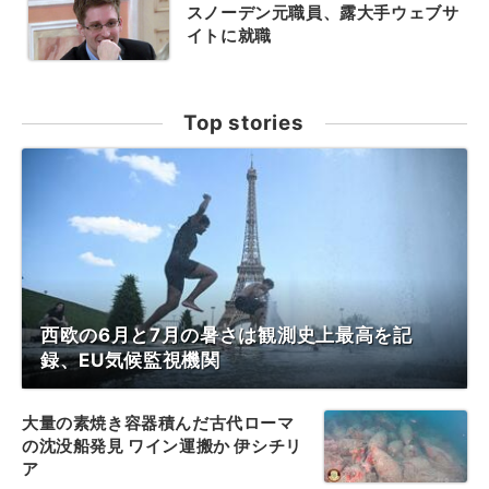
スノーデン元職員、露大手ウェブサ
イトに就職
Top stories
西欧の6月と7月の暑さは観測史上最高を記
録、EU気候監視機関
大量の素焼き容器積んだ古代ローマ
の沈没船発見 ワイン運搬か 伊シチリ
ア