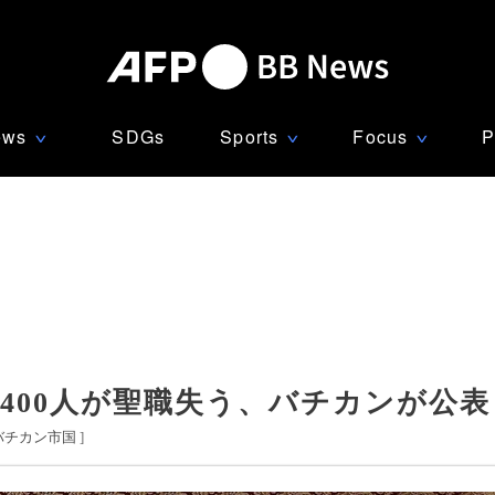
ews
SDGs
Sports
Focus
P
∨
∨
∨
400人が聖職失う、バチカンが公表
バチカン市国
]