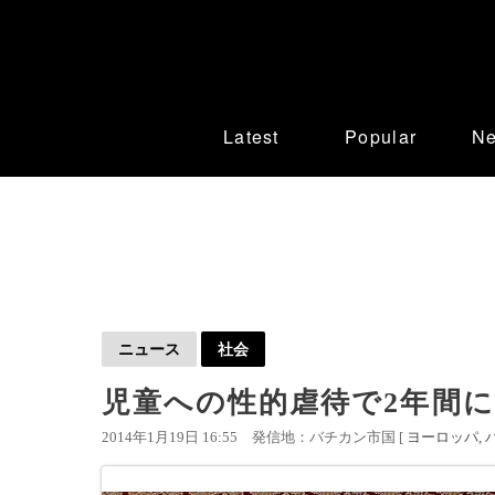
Latest
Popular
N
ニュース
社会
児童への性的虐待で2年間に
2014年1月19日 16:55
発信地：バチカン市国 [
ヨーロッパ