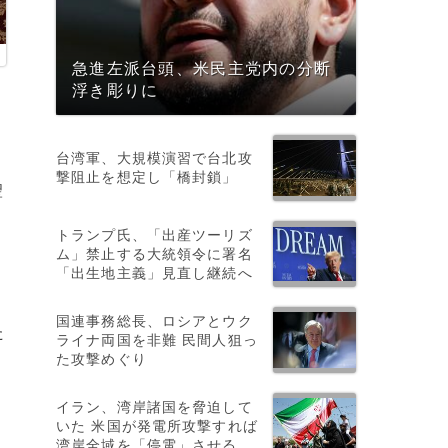
急進左派台頭、米民主党内の分断
浮き彫りに
台湾軍、大規模演習で台北攻
撃阻止を想定し「橋封鎖」
聖
トランプ氏、「出産ツーリズ
ム」禁止する大統領令に署名
「出生地主義」見直し継続へ
国連事務総長、ロシアとウク
た
ライナ両国を非難 民間人狙っ
た攻撃めぐり
イラン、湾岸諸国を脅迫して
いた 米国が発電所攻撃すれば
湾岸全域を「停電」させる