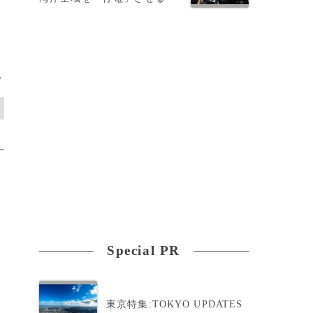
>
Special PR
東京特集:TOKYO UPDATES