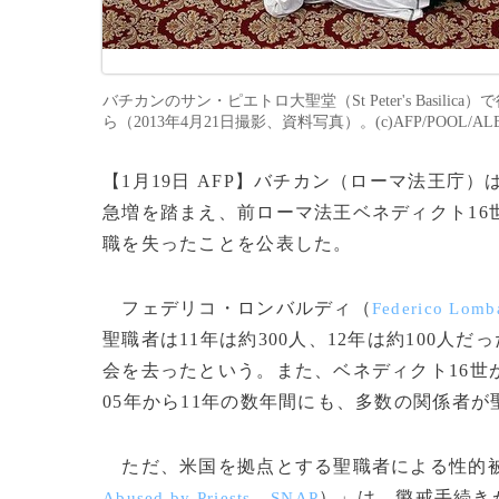
バチカンのサン・ピエトロ大聖堂（St Peter's Bas
ら（2013年4月21日撮影、資料写真）。(c)AFP/POOL/ALES
【1月19日 AFP】バチカン（ローマ法王庁
急増を踏まえ、前ローマ法王ベネディクト16
職を失ったことを公表した。
フェデリコ・ロンバルディ（
Federico Lomb
聖職者は11年は約300人、12年は約100
会を去ったという。また、ベネディクト16世
05年から11年の数年間にも、多数の関係者が
ただ、米国を拠点とする聖職者による性的
、
）」は、懲戒手続き
Abused by Priests
SNAP