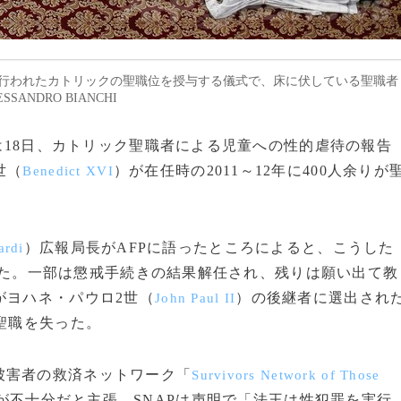
ilica）で行われたカトリックの聖職位を授与する儀式で、床に伏している聖職者
SANDRO BIANCHI
）は18日、カトリック聖職者による児童への性的虐待の報告
世（
）が在任時の2011～12年に400人余りが
Benedict XVI
）広報局長がAFPに語ったところによると、こうした
ardi
人だった。一部は懲戒手続きの結果解任され、残りは願い出て教
がヨハネ・パウロ2世（
）の後継者に選出され
John Paul II
聖職を失った。
被害者の救済ネットワーク「
Survivors Network of Those
が不十分だと主張。SNAPは声明で「法王は性犯罪を実行