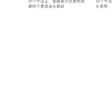
ローマ法王、聖職者の児童性的
ローマ法
虐待で委員会を新設
を表明