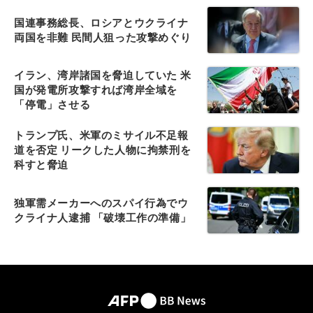
国連事務総長、ロシアとウクライナ
両国を非難 民間人狙った攻撃めぐり
イラン、湾岸諸国を脅迫していた 米
国が発電所攻撃すれば湾岸全域を
「停電」させる
トランプ氏、米軍のミサイル不足報
道を否定 リークした人物に拘禁刑を
科すと脅迫
独軍需メーカーへのスパイ行為でウ
クライナ人逮捕 「破壊工作の準備」