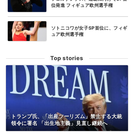
位発進 フィギュア欧州選手権
ソトニコワが女子SP首位に、フィギ
ュア欧州選手権
Top stories
トランプ氏、「出産ツーリズム」禁止する大統
領令に署名 「出生地主義」見直し継続へ