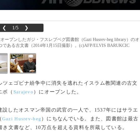
❮
1/5
❯
ンしたガジ・フスレブベグ図書館（Gazi Husrev-beg library）のオ
書（2014年1月15日撮影）。(c)AFP/ELVIS BARUKCIC
ア・ヘルツェゴビナ紛争中に消失を逃れたイスラム教関連の古文
エボ（
）にオープンした。
Sarajevo
設したオスマン帝国の武官の一人で、1537年にはサラエ
（
）にちなんでいる。また、図書館は最古
Gazi Husrev-beg
手書き文書など、10万点を超える資料を所蔵している。