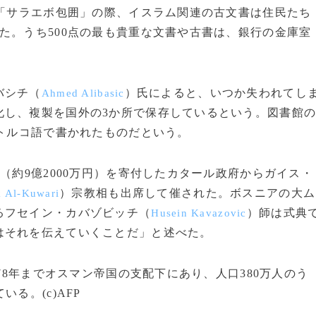
と「サラエボ包囲」の際、イスラム関連の古文書は住民たち
た。うち500点の最も貴重な文書や古書は、銀行の金庫室
バシチ（
）氏によると、いつか失われてし
Ahmed Alibasic
化し、複製を国外の3か所で保存しているという。図書館
はトルコ語で書かれたものだという。
（約9億2000万円）を寄付したカタール政府からガイス・
）宗教相も出席して催された。ボスニアの大ム
k Al-Kuwari
るフセイン・カバゾビッチ（
）師は式典
Husein Kavazovic
はそれを伝えていくことだ」と述べた。
78年までオスマン帝国の支配下にあり、人口380万人のう
る。(c)AFP