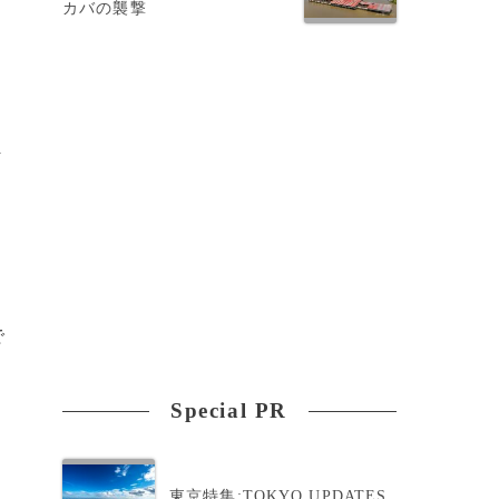
カバの襲撃
ま
の
で
Special PR
東京特集:TOKYO UPDATES