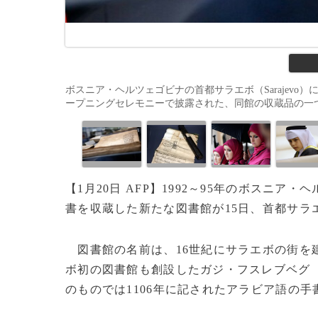
ボスニア・ヘルツェゴビナの首都サラエボ（Sarajevo）にオープ
ープニングセレモニーで披露された、同館の収蔵品の一つである古文
【1月20日 AFP】1992～95年のボスニ
書を収蔵した新たな図書館が15日、首都サラ
図書館の名前は、16世紀にサラエボの街を建
ボ初の図書館も創設したガジ・フスレブベグ
のものでは1106年に記されたアラビア語の