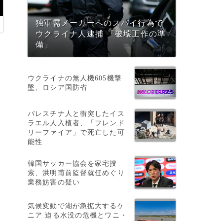
独軍需メーカーへのスパイ行為で
ウクライナ人逮捕 「破壊工作の準
備」
ウクライナの無人機605機撃
墜、ロシア国防省
パレスチナ人と衝突したイス
ラエル人入植者、「フレンド
リーファイア」で死亡した可
能性
韓国サッカー協会を家宅捜
索、洪明甫前監督就任めぐり
業務妨害の疑い
気候変動で湖が急拡大するケ
ニア 迫る水没の危機とワニ・