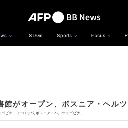
ews
SDGs
Sports
Focus
P
∨
∨
∨
書館がオープン、ボスニア・ヘル
ゴビナ [
ヨーロッパ
ボスニア・ヘルツェゴビナ
]