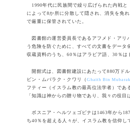
1990年代に民族間で繰り広げられた内戦
によって8か所に分散して隠され、消失を免れ
で厳重に保管されていた。
図書館の運営委員長であるアフメド・アリ
う危険を防ぐために、すべての文書をデータ
収蔵資料のうち、60％はアラビア語、30％
開館式は、図書館建設にあたって880万ドル
ビン・ムバラク・クワリ（
Ghaith Bin Mubara
フティー（イスラム教の最高位法学者）であ
「知識は神からの贈り物であり、我々の役目
ボスニア・ヘルツェゴビナは1463年から18
ち40％を超える人々が、イスラム教を信仰してい