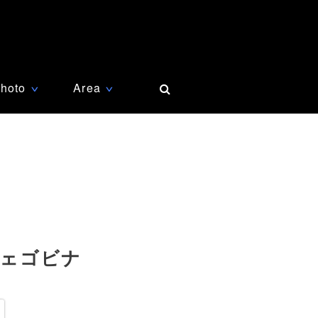
hoto
Area
∨
∨
ツェゴビナ