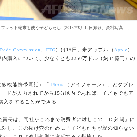
業でタブレット端末を使う子どもたち（2013年9月12日撮影、資料写真）。
、
）は15日、米アップル（
）
 Trade Commission
FTC
Apple
内購入について、少なくとも3250万ドル（約34億円）の
（多機能携帯電話）「
（アイフォーン）」とタブレ
iPhone
ードが入力されてから15分以内であれば、子どもでもア
追加購入をすることができる。
C委員長は、同社がこれまで消費者に対しこの「15分間」に
に対し、この抜け穴のために「子どもたちが親の知らない
述べ、これは連邦規則に違反すると指摘した。