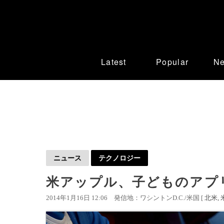
Latest
Popular
N
ニュース
テクノロジー
米アップル、子どものアプ
2014年1月16日 12:06
発信地：ワシントンD.C./米国 [
北米