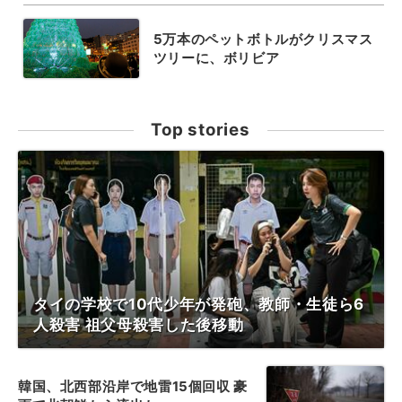
5万本のペットボトルがクリスマス
ツリーに、ボリビア
Top stories
タイの学校で10代少年が発砲、教師・生徒ら6
人殺害 祖父母殺害した後移動
韓国、北西部沿岸で地雷15個回収 豪