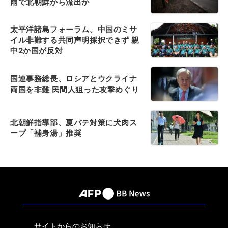
雨で北朝鮮から流出か
太平洋諸島フォーラム、中国のミサ
イル非難する共同声明採択できず 親
中2か国が反対
国連事務総長、ロシアとウクライナ
両国を非難 民間人狙った攻撃めぐり
北朝鮮指導部、夏バテ対策に犬肉ス
ープ「補身湯」推奨
サイトからのお知らせ