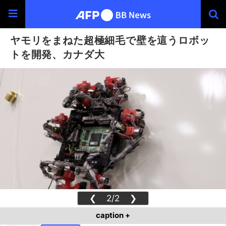
ヤモリをまねた超極細毛で壁を這うロボッ
トを開発、カナダ大
❮
2/2
❯
caption +