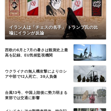
イラン人は「チェスの名手」 トランプ氏の比
喩にイランが反論
西欧の6月と7月の暑さは観測史上最
高を記録、EU気候監視機関
ウクライナの無人機攻撃によりロシ
ア中部で12人死亡、39人負傷
台風13号、中国上陸後に勢力弱まる
東部では交通に影響