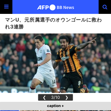
マンU、元所属選手のオウンゴールに救わ
れ3連勝
❮
3/10
❯
caption +