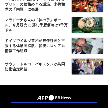
ブリトーの価格めぐる議論、米共和
党の「内戦」に発展
マラドーナさんの「神の手」ボー
ル、今月競売に 落札予想価格は1千万
ドル
ドイツでメルツ首相が辞任計画と主
張する偽動画拡散、背後にロシア系
情報工作組織
サウジ、トルコ、パキスタンが共同
防衛協定締結