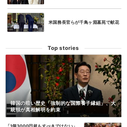
米国務長官らが千鳥ヶ淵墓苑で献花
Top stories
韓国の暗い歴史「強制的な国際養子縁組」、大
統領が真相解明を約束
「1個3000円超もすべきではない」