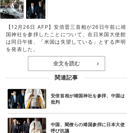
【12月26日 AFP】安倍晋三首相が26日午前に靖
国神社を参拝したことについて、在日米国大使館
は同日午後、「米国は失望している」とする声明
を発表した。
全文を読む
>
関連記事
安倍首相が靖国神社を参拝、中国は
批判
中国、閣僚らの靖国参拝に日本大使
呼び抗議