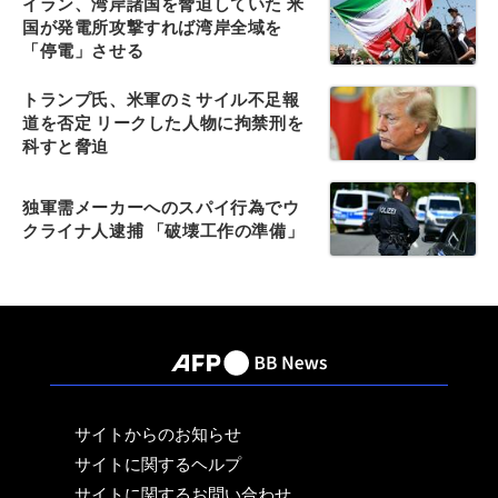
イラン、湾岸諸国を脅迫していた 米
国が発電所攻撃すれば湾岸全域を
「停電」させる
トランプ氏、米軍のミサイル不足報
道を否定 リークした人物に拘禁刑を
科すと脅迫
独軍需メーカーへのスパイ行為でウ
クライナ人逮捕 「破壊工作の準備」
サイトからのお知らせ
サイトに関するヘルプ
サイトに関するお問い合わせ