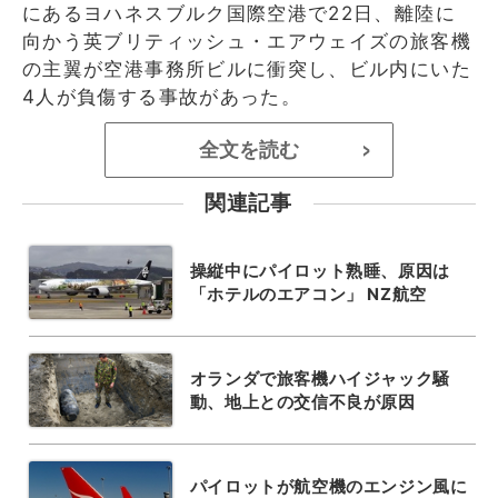
にあるヨハネスブルク国際空港で22日、離陸に
向かう英ブリティッシュ・エアウェイズの旅客機
の主翼が空港事務所ビルに衝突し、ビル内にいた
4人が負傷する事故があった。
全文を読む
>
関連記事
操縦中にパイロット熟睡、原因は
「ホテルのエアコン」 NZ航空
オランダで旅客機ハイジャック騒
動、地上との交信不良が原因
パイロットが航空機のエンジン風に