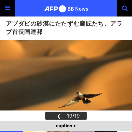
アブダビの砂漠にたたずむ鷹匠たち、アラ
ブ首長国連邦
❮
19/19
❯
caption +