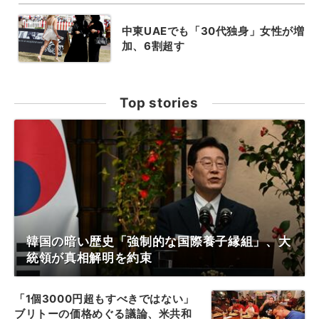
中東UAEでも「30代独身」女性が増
加、6割超す
Top stories
韓国の暗い歴史「強制的な国際養子縁組」、大
統領が真相解明を約束
「1個3000円超もすべきではない」
ブリトーの価格めぐる議論、米共和