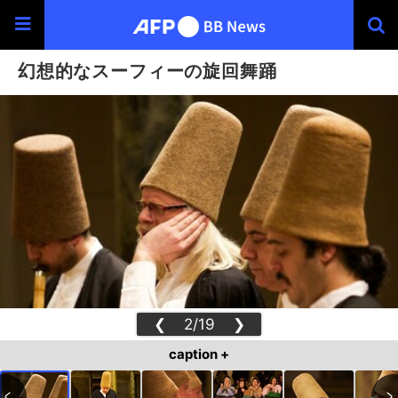
幻想的なスーフィーの旋回舞踊
❮
2/19
❯
caption +