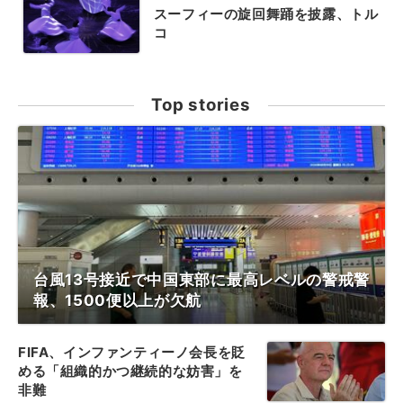
スーフィーの旋回舞踊を披露、トル
コ
Top stories
台風13号接近で中国東部に最高レベルの警戒警
報、1500便以上が欠航
FIFA、インファンティーノ会長を貶
める「組織的かつ継続的な妨害」を
非難