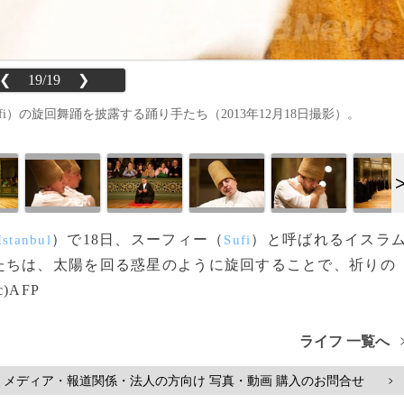
❮
19/19
❯
ufi）の旋回舞踊を披露する踊り手たち（2013年12月18日撮影）。
）で18日、スーフィー（
）と呼ばれるイスラ
Istanbul
Sufi
たちは、太陽を回る惑星のように旋回することで、祈りの
AFP
ライフ 一覧へ
メディア・報道関係・法人の方向け 写真・動画 購入のお問合せ
>