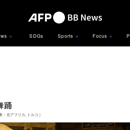
ews
SDGs
Sports
Focus
P
∨
∨
∨
舞踊
東・北アフリカ
トルコ
]