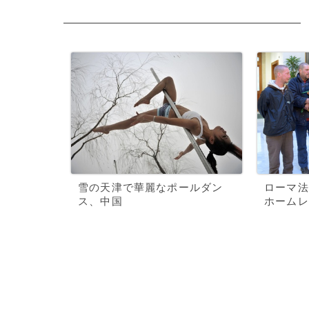
雪の天津で華麗なポールダン
ローマ法
ス、中国
ホームレ