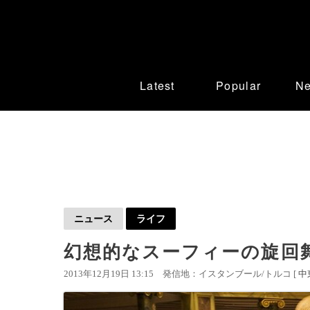
Latest
Popular
N
ニュース
ライフ
幻想的なスーフィーの旋回
2013年12月19日 13:15
発信地：イスタンブール/トルコ [
中