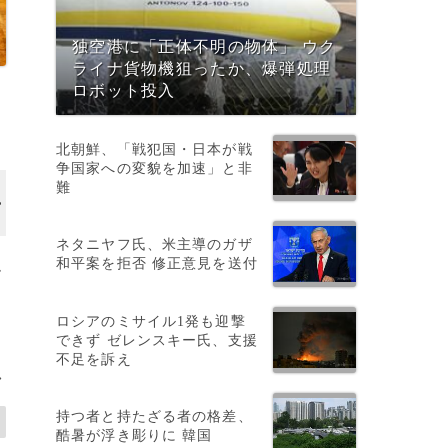
独空港に「正体不明の物体」 ウク
ライナ貨物機狙ったか、爆弾処理
ロボット投入
北朝鮮、「戦犯国・日本が戦
争国家への変貌を加速」と非
難
ネタニヤフ氏、米主導のガザ
和平案を拒否 修正意見を送付
ム
ロシアのミサイル1発も迎撃
できず ゼレンスキー氏、支援
不足を訴え
>
持つ者と持たざる者の格差、
酷暑が浮き彫りに 韓国