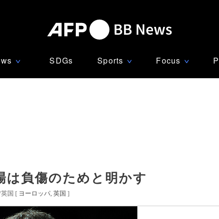
ews
SDGs
Sports
Focus
P
∨
∨
∨
場は負傷のためと明かす
英国 [
ヨーロッパ
英国
]