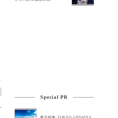
し
>
Special PR
東京特集:TOKYO UPDATES