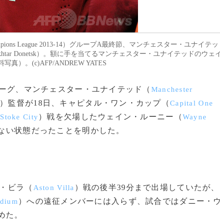
pions League 2013-14）グループA最終節、マンチェスター・ユナイテッ
Shakhtar Donetsk）。額に手を当てるマンチェスター・ユナイテッドのウェ
写真）。(c)AFP/ANDREW YATES
アリーグ、マンチェスター・ユナイテッド（
Manchester
）監督が18日、キャピタル・ワン・カップ（
Capital One
（
）戦を欠場したウェイン・ルーニー（
Stoke City
Wayne
ない状態だったことを明かした。
ン・ビラ（
）戦の後半39分まで出場していたが、
Aston Villa
）への遠征メンバーには入らず、試合ではダニー・
adium
めた。