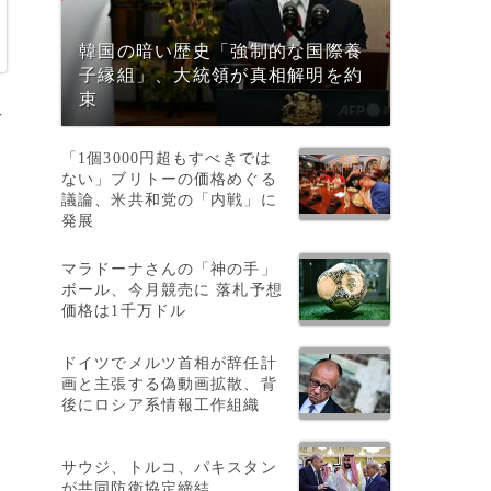
韓国の暗い歴史「強制的な国際養
子縁組」、大統領が真相解明を約
束
イ
「1個3000円超もすべきでは
ない」ブリトーの価格めぐる
議論、米共和党の「内戦」に
発展
マラドーナさんの「神の手」
ボール、今月競売に 落札予想
価格は1千万ドル
ドイツでメルツ首相が辞任計
画と主張する偽動画拡散、背
後にロシア系情報工作組織
ウ
サウジ、トルコ、パキスタン
が共同防衛協定締結