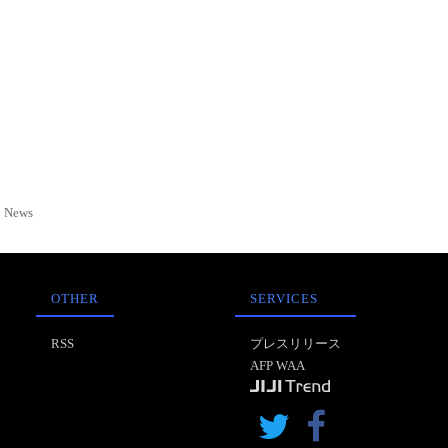
News
OTHER
SERVICES
RSS
プレスリリース
AFP WAA