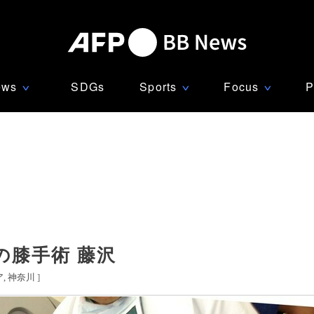
ews
SDGs
Sports
Focus
P
∨
∨
∨
の膝手術 藤沢
ア
神奈川
]