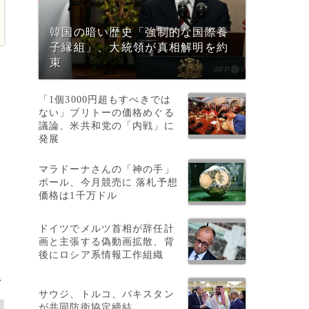
韓国の暗い歴史「強制的な国際養
子縁組」、大統領が真相解明を約
束
「1個3000円超もすべきでは
ない」ブリトーの価格めぐる
議論、米共和党の「内戦」に
発展
マラドーナさんの「神の手」
ボール、今月競売に 落札予想
価格は1千万ドル
月
ドイツでメルツ首相が辞任計
画と主張する偽動画拡散、背
後にロシア系情報工作組織
>
サウジ、トルコ、パキスタン
が共同防衛協定締結