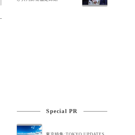
Special PR
東京特集:TOKYO UPDATES