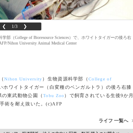
❮
1/3
❯
（College of Bioresource Sciences）で、ホワイトタイガーの後ろ右
niversity Animal Medical Center
（
）生物資源科学部（
Nihon University
College of
しいホワイトタイガー（白変種のベンガルトラ）の後ろ右膝
県の東武動物公園（
）で飼育されている生後9か
Tobu Zoo
術を耐え抜いた。(c)AFP
ライフ 一覧へ