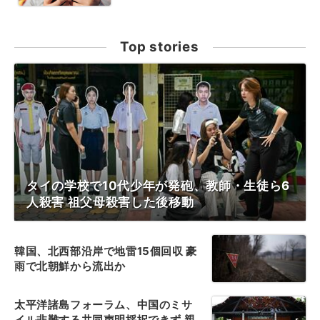
Top stories
タイの学校で10代少年が発砲、教師・生徒ら6
人殺害 祖父母殺害した後移動
韓国、北西部沿岸で地雷15個回収 豪
雨で北朝鮮から流出か
太平洋諸島フォーラム、中国のミサ
イル非難する共同声明採択できず 親