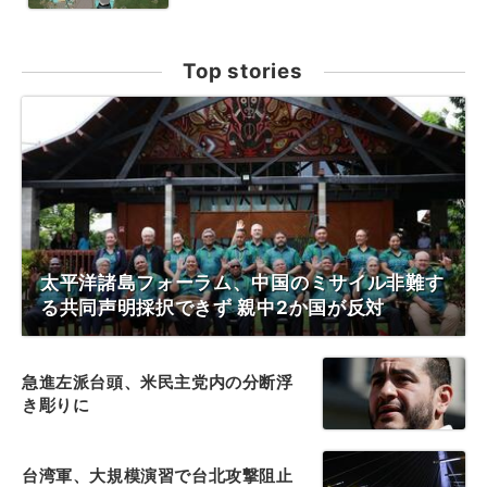
Top stories
太平洋諸島フォーラム、中国のミサイル非難す
る共同声明採択できず 親中2か国が反対
急進左派台頭、米民主党内の分断浮
き彫りに
台湾軍、大規模演習で台北攻撃阻止