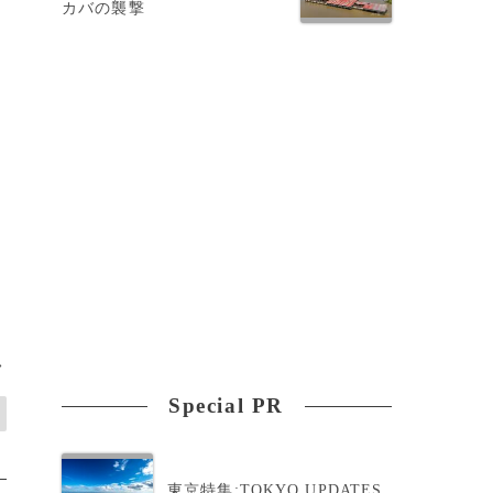
カバの襲撃
>
Special PR
東京特集:TOKYO UPDATES