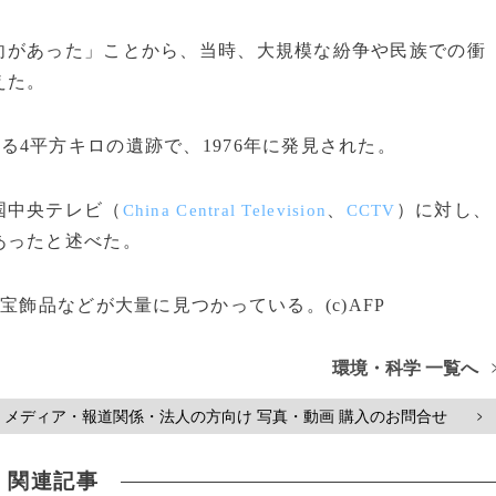
向があった」ことから、当時、大規模な紛争や民族での衝
えた。
る4平方キロの遺跡で、1976年に発見された。
国中央テレビ（
、
）に対し、
China Central Television
CCTV
あったと述べた。
飾品などが大量に見つかっている。(c)AFP
環境・科学 一覧へ
メディア・報道関係・法人の方向け 写真・動画 購入のお問合せ
>
関連記事