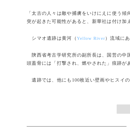
「太古の人々は敵や捕虜をいけにえに使う傾
突が起きた可能性があると、新華社は付け加
シマオ遺跡は黄河（
）流域にあ
Yellow River
陝西省考古学研究所の副所長は、国営の中
頭蓋骨には「打撃され、燃やされた」痕跡が
遺跡では、他にも100枚近い壁画やヒスイの宝