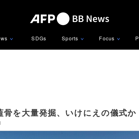
ews
SDGs
Sports
Focus
P
∨
∨
∨
蓋骨を大量発掘、いけにえの儀式か
]