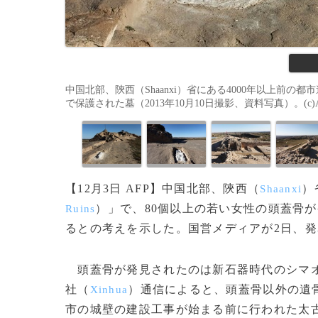
中国北部、陝西（Shaanxi）省にある4000年以上前の都
で保護された墓（2013年10月10日撮影、資料写真）。(c)A
【12月3日 AFP】中国北部、陝西（
）
Shaanxi
）」で、80個以上の若い女性の頭蓋骨
Ruins
るとの考えを示した。国営メディアが2日、
頭蓋骨が発見されたのは新石器時代のシマオ
社（
）通信によると、頭蓋骨以外の遺
Xinhua
市の城壁の建設工事が始まる前に行われた太