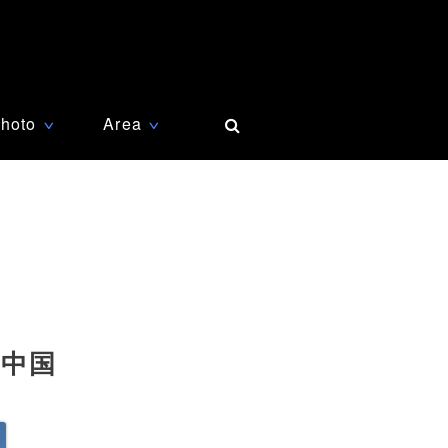
hoto
Area
∨
∨
 中国