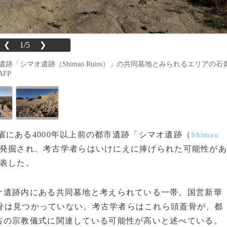
❮
1/5
❯
市遺跡「シマオ遺跡（Shimao Ruins）」の共同墓地とみられるエリアの石
FP
省にある4000年以上前の都市遺跡「シマオ遺跡（
Shimao
が発掘され、考古学者らはいけにえに捧げられた可能性が
発表した。
遺跡内にある共同墓地と考えられている一帯。国営新華
骨は見つかっていない。考古学者らはこれら頭蓋骨が、都
古の宗教儀式に関連している可能性が高いと述べている。