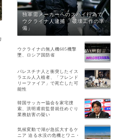
独軍需メーカーへのスパイ行為で
ウクライナ人逮捕 「破壊工作の準
備」
膏
ウクライナの無人機605機撃
墜、ロシア国防省
パレスチナ人と衝突したイス
ラエル人入植者、「フレンド
リーファイア」で死亡した可
能性
あ
韓国サッカー協会を家宅捜
索、洪明甫前監督就任めぐり
業務妨害の疑い
気候変動で湖が急拡大するケ
ニア 迫る水没の危機とワニ・