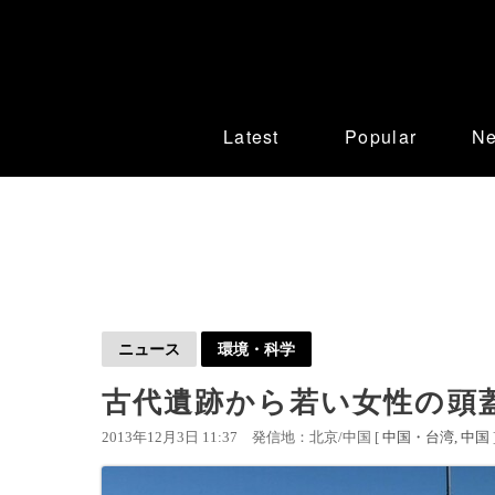
Latest
Popular
N
ニュース
環境・科学
古代遺跡から若い女性の頭
2013年12月3日 11:37
発信地：北京/中国 [
中国・台湾
中国