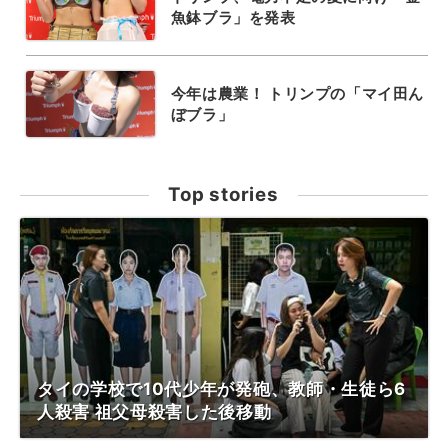
魚鉢ブラ」を発表
今年は農業！ トリンプの「マイ田ん
ぼブラ」
Top stories
タイの学校で10代少年が発砲、教師・生徒ら6
人殺害 祖父母殺害した後移動