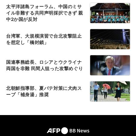
太平洋諸島フォーラム、中国のミサ
イル非難する共同声明採択できず 親
中2か国が反対
台湾軍、大規模演習で台北攻撃阻止
を想定し「橋封鎖」
国連事務総長、ロシアとウクライナ
両国を非難 民間人狙った攻撃めぐり
北朝鮮指導部、夏バテ対策に犬肉ス
ープ「補身湯」推奨