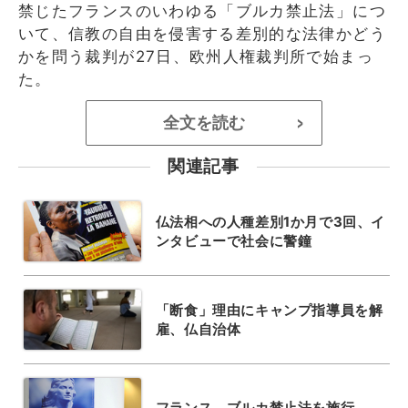
禁じたフランスのいわゆる「ブルカ禁止法」につ
いて、信教の自由を侵害する差別的な法律かどう
かを問う裁判が27日、欧州人権裁判所で始まっ
た。
全文を読む
>
関連記事
仏法相への人種差別1か月で3回、イ
ンタビューで社会に警鐘
「断食」理由にキャンプ指導員を解
雇、仏自治体
フランス、ブルカ禁止法を施行