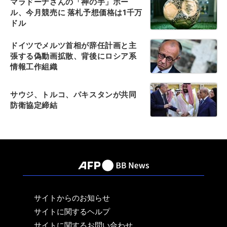
マラドーナさんの「神の手」ボー
ル、今月競売に 落札予想価格は1千万
ドル
ドイツでメルツ首相が辞任計画と主
張する偽動画拡散、背後にロシア系
情報工作組織
サウジ、トルコ、パキスタンが共同
防衛協定締結
サイトからのお知らせ
サイトに関するヘルプ
サイトに関するお問い合わせ