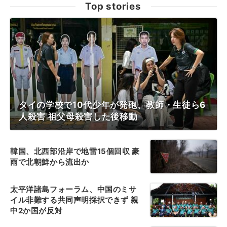
Top stories
タイの学校で10代少年が発砲、教師・生徒ら6
人殺害 祖父母殺害した後移動
韓国、北西部沿岸で地雷15個回収 豪
雨で北朝鮮から流出か
太平洋諸島フォーラム、中国のミサ
イル非難する共同声明採択できず 親
中2か国が反対