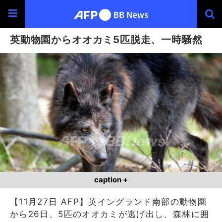
英動物園からオオカミ5匹脱走、一時騒然
caption +
【11月27日 AFP】英イングランド南部の動物園
から26日、5匹のオオカミが逃げ出し、森林に囲