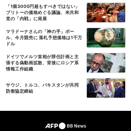
「1個3000円超もすべきではない」
ブリトーの価格めぐる議論、米共和
党の「内戦」に発展
マラドーナさんの「神の手」ボー
ル、今月競売に 落札予想価格は1千万
ドル
ドイツでメルツ首相が辞任計画と主
張する偽動画拡散、背後にロシア系
情報工作組織
サウジ、トルコ、パキスタンが共同
防衛協定締結