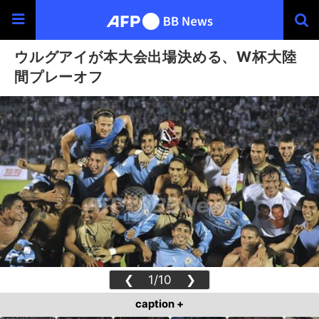
ウルグアイが本大会出場決める、W杯大陸
間プレーオフ
❮
1/10
❯
caption +