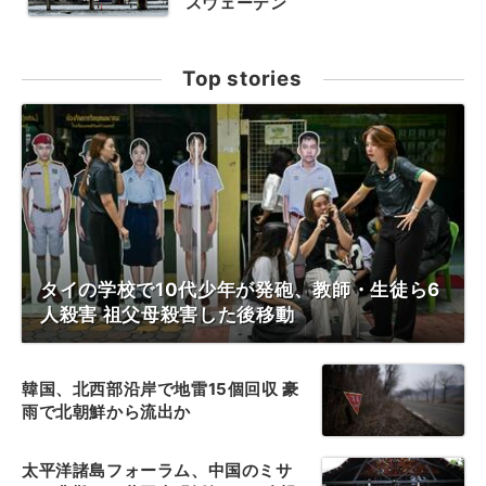
スウェーデン
Top stories
タイの学校で10代少年が発砲、教師・生徒ら6
人殺害 祖父母殺害した後移動
韓国、北西部沿岸で地雷15個回収 豪
雨で北朝鮮から流出か
太平洋諸島フォーラム、中国のミサ