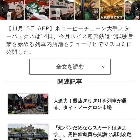
【11月15日 AFP】米コーヒーチェーン大手スタ
ーバックスは14日、今月スイス連邦鉄道で試験営
業を始める列車内店舗をチューリヒでマスコミに
公開した。
全文を読む
>
関連記事
大迫力！露店ぎりぎりを列車が通
る、タイ・メークロン市場
「短パンだめならスカートはきま
す」、男性鉄道員ら抗議で規則改定