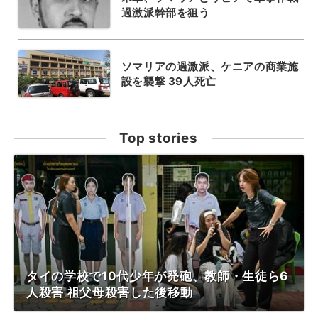
過激派幹部を狙う
ソマリアの過激派、ケニアの商業施
設を襲撃 39人死亡
Top stories
タイの学校で10代少年が発砲、教師・生徒ら6
人殺害 祖父母殺害した後移動