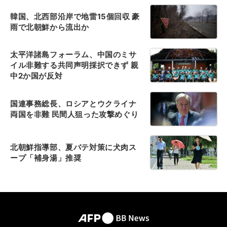
韓国、北西部沿岸で地雷15個回収 豪
雨で北朝鮮から流出か
太平洋諸島フォーラム、中国のミサ
イル非難する共同声明採択できず 親
中2か国が反対
国連事務総長、ロシアとウクライナ
両国を非難 民間人狙った攻撃めぐり
北朝鮮指導部、夏バテ対策に犬肉ス
ープ「補身湯」推奨