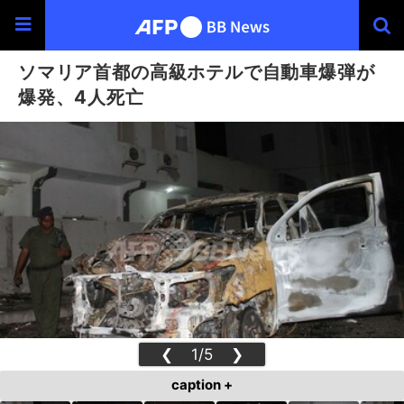
ソマリア首都の高級ホテルで自動車爆弾が
爆発、4人死亡
❮
1/5
❯
caption +