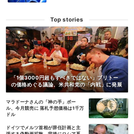
Top stories
「1個3000円超もすべきではない」ブリトー
の価格めぐる議論、米共和党の「内戦」に発展
マラドーナさんの「神の手」ボー
ル、今月競売に 落札予想価格は1千万
ドル
ドイツでメルツ首相が辞任計画と主
張する偽動画拡散、背後にロシア系