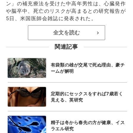
ン」の補充療法を受けた中高年男性は、心臓発作
や脳卒中、死亡のリスクが高まるとの研究報告が
5日、米国医師会雑誌に発表された。
全文を読む
>
関連記事
有袋類の雄が交尾で死ぬ理由、豪チ
ームが解明
定期的にセックスをすれば7歳若く
見える、英研究
精子は冬から春先の方が健康、イス
ラエル研究