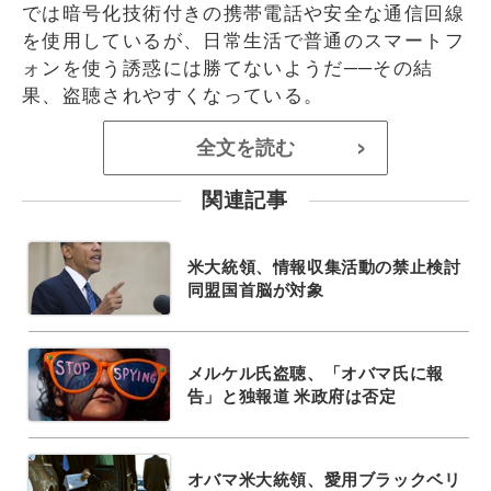
では暗号化技術付きの携帯電話や安全な通信回線
を使用しているが、日常生活で普通のスマートフ
ォンを使う誘惑には勝てないようだ──その結
果、盗聴されやすくなっている。
全文を読む
>
関連記事
米大統領、情報収集活動の禁止検討
同盟国首脳が対象
メルケル氏盗聴、「オバマ氏に報
告」と独報道 米政府は否定
オバマ米大統領、愛用ブラックベリ