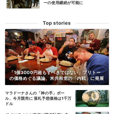
ーの使用継続が可能に
Top stories
「1個3000円超もすべきではない」ブリトー
の価格めぐる議論、米共和党の「内戦」に発展
マラドーナさんの「神の手」ボー
ル、今月競売に 落札予想価格は1千万
ドル