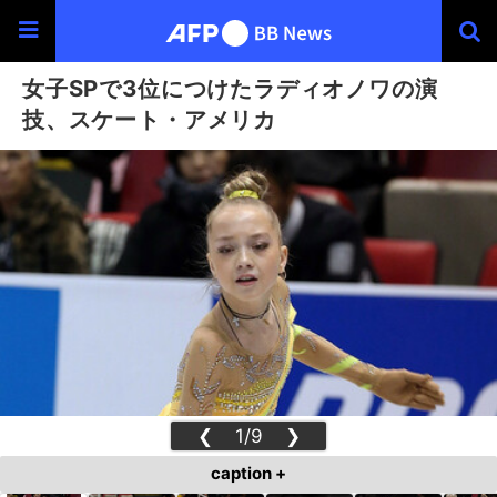
女子SPで3位につけたラディオノワの演
技、スケート・アメリカ
❮
1/9
❯
caption +