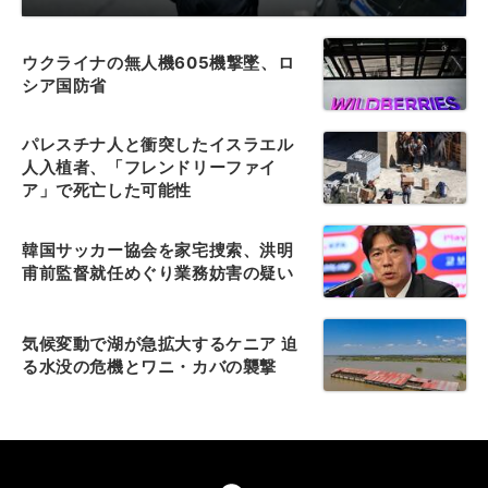
ウクライナの無人機605機撃墜、ロ
シア国防省
パレスチナ人と衝突したイスラエル
人入植者、「フレンドリーファイ
ア」で死亡した可能性
韓国サッカー協会を家宅捜索、洪明
甫前監督就任めぐり業務妨害の疑い
気候変動で湖が急拡大するケニア 迫
る水没の危機とワニ・カバの襲撃