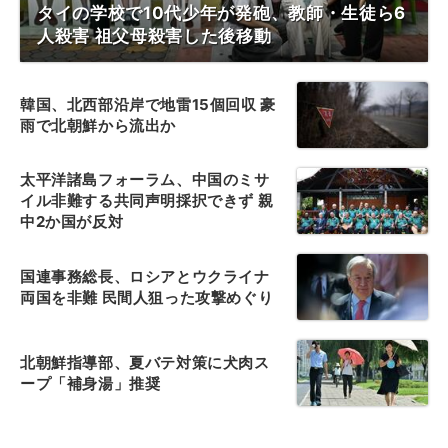
タイの学校で10代少年が発砲、教師・生徒ら6
人殺害 祖父母殺害した後移動
韓国、北西部沿岸で地雷15個回収 豪
雨で北朝鮮から流出か
太平洋諸島フォーラム、中国のミサ
イル非難する共同声明採択できず 親
中2か国が反対
国連事務総長、ロシアとウクライナ
両国を非難 民間人狙った攻撃めぐり
北朝鮮指導部、夏バテ対策に犬肉ス
ープ「補身湯」推奨