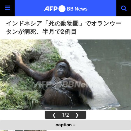
インドネシア「死の動物園」でオランウー
タンが病死、半月で2例目
❮
1/2
❯
caption +