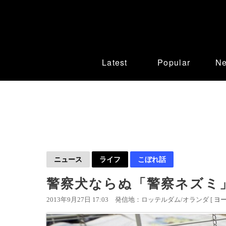
Latest
Popular
N
ニュース
ライフ
こぼれ話
警察犬ならぬ「警察ネズミ
2013年9月27日 17:03
発信地：ロッテルダム/オランダ [
ヨ