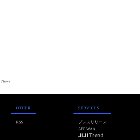
News
OTHER
SERVICES
RSS
プレスリリース
AFP WAA