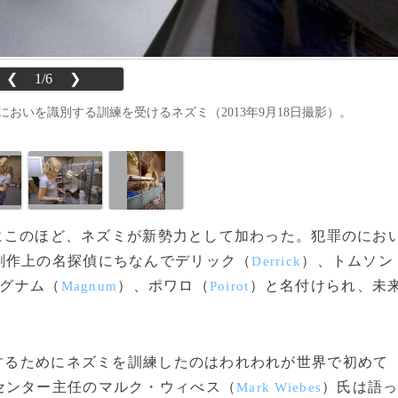
❮
1/6
❯
、においを識別する訓練を受けるネズミ（2013年9月18日撮影）。
識班にこのほど、ネズミが新勢力として加わった。犯罪のにお
創作上の名探偵にちなんでデリック（
）、トムソン
Derrick
グナム（
）、ポワロ（
）と名付けられ、未
Magnum
Poirot
。
るためにネズミを訓練したのはわれわれが世界で初めて
センター主任のマルク・ウィべス（
）氏は語
Mark Wiebes