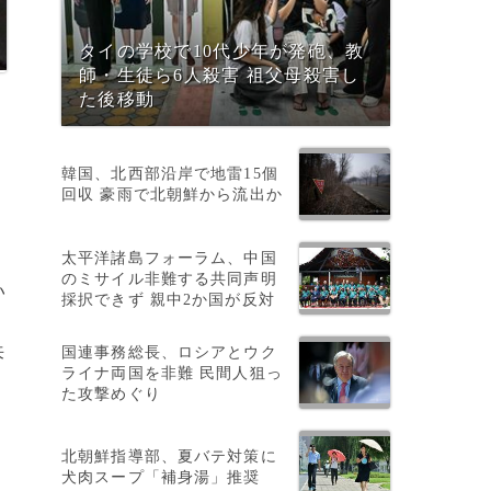
タイの学校で10代少年が発砲、教
師・生徒ら6人殺害 祖父母殺害し
た後移動
韓国、北西部沿岸で地雷15個
回収 豪雨で北朝鮮から流出か
太平洋諸島フォーラム、中国
のミサイル非難する共同声明
い
採択できず 親中2か国が反対
国連事務総長、ロシアとウク
来
ライナ両国を非難 民間人狙っ
た攻撃めぐり
北朝鮮指導部、夏バテ対策に
っ
犬肉スープ「補身湯」推奨