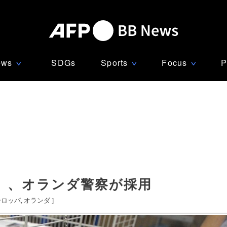
ews
SDGs
Sports
Focus
P
∨
∨
∨
」、オランダ警察が採用
ーロッパ
オランダ
]