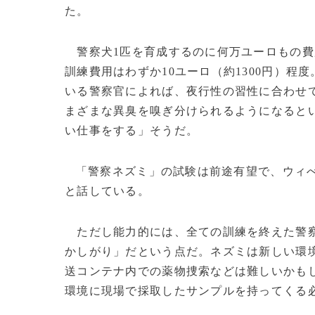
た。
警察犬1匹を育成するのに何万ユーロもの費
訓練費用はわずか10ユーロ（約1300円）程
いる警察官によれば、夜行性の習性に合わせて
まざまな異臭を嗅ぎ分けられるようになると
い仕事をする」そうだ。
「警察ネズミ」の試験は前途有望で、ウィべ
と話している。
ただし能力的には、全ての訓練を終えた警察
かしがり」だという点だ。ネズミは新しい環
送コンテナ内での薬物捜索などは難しいかも
環境に現場で採取したサンプルを持ってくる