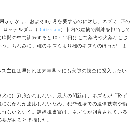
用がかかり、およそ8か月を要するのに対し、ネズミ1匹
度。ロッテルダム（
）市内の建物で訓練を担当し
Rotterdam
暗闇の中で訓練すると10～15日ほどで薬物や火薬などさ
いう。ちなみに、雌のネズミより雄のネズミのほうが「よ
ス主任は早ければ来年早々にも実際の捜査に投入したい
犬には到底かなわない。最大の問題は、ネズミが「恥ず
境になかなか適応しないため、犯罪現場での遺体捜索や輸
しれないという。訓練担当官は、ネズミが飼育されている
必要があると指摘した。