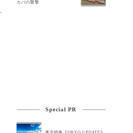
カバの襲撃
Special PR
東京特集:TOKYO UPDATES