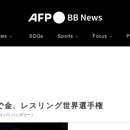
ews
SDGs
Sports
Focus
P
∨
∨
∨
級で金、レスリング世界選手権
ロッパ
ハンガリー
]