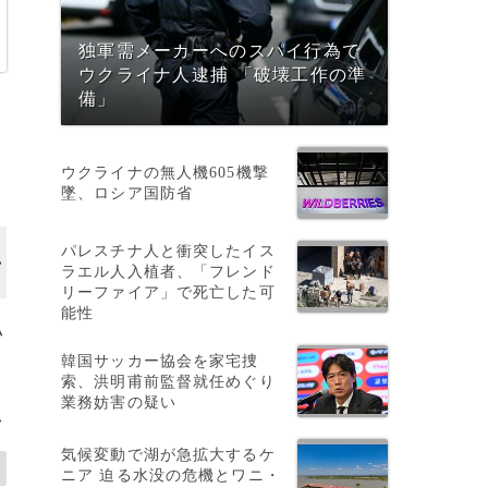
独軍需メーカーへのスパイ行為で
ウクライナ人逮捕 「破壊工作の準
備」
ウクライナの無人機605機撃
墜、ロシア国防省
パレスチナ人と衝突したイス
ラエル人入植者、「フレンド
リーファイア」で死亡した可
能性
ハ
韓国サッカー協会を家宅捜
索、洪明甫前監督就任めぐり
業務妨害の疑い
>
気候変動で湖が急拡大するケ
ニア 迫る水没の危機とワニ・