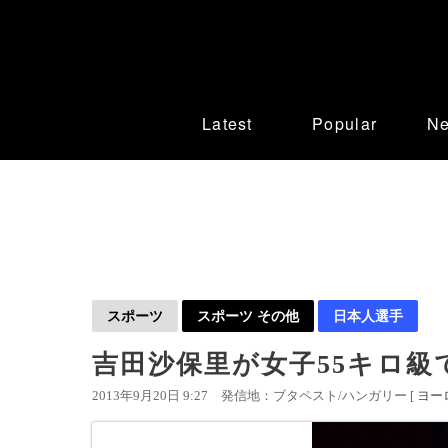
Latest
Popular
N
スポーツ
スポーツ その他
日本人選手
吉田沙保里が女子55キロ
2013年9月20日 9:27
発信地：ブタペスト/ハンガリー [
ヨー