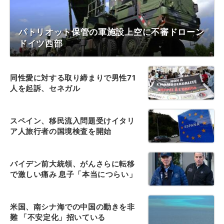
パトリオット保管の軍施設上空に不審ドローン
ドイツ西部
同性愛に対する取り締まりで男性71
人を起訴、セネガル
スペイン、移民流入問題受けイタリ
ア人旅行者の国境検査を開始
バイデン前大統領、がんさらに転移
で激しい痛み 息子「本当につらい」
米国、南シナ海での中国の動きを非
難 「不安定化」招いている