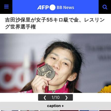
吉田沙保里が女子55キロ級で金、レスリン
グ世界選手権
❮
1/10
❯
caption +