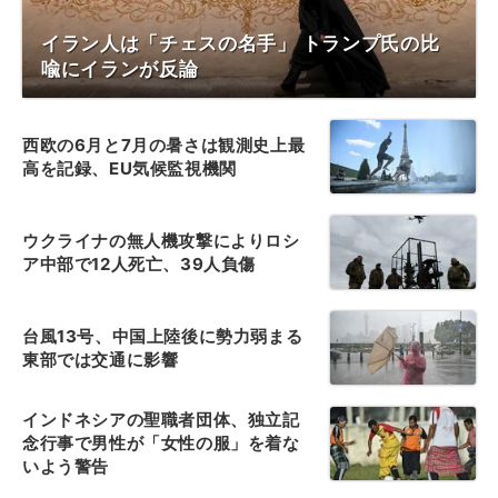
イラン人は「チェスの名手」 トランプ氏の比
喩にイランが反論
西欧の6月と7月の暑さは観測史上最
高を記録、EU気候監視機関
ウクライナの無人機攻撃によりロシ
ア中部で12人死亡、39人負傷
台風13号、中国上陸後に勢力弱まる
東部では交通に影響
インドネシアの聖職者団体、独立記
念行事で男性が「女性の服」を着な
いよう警告