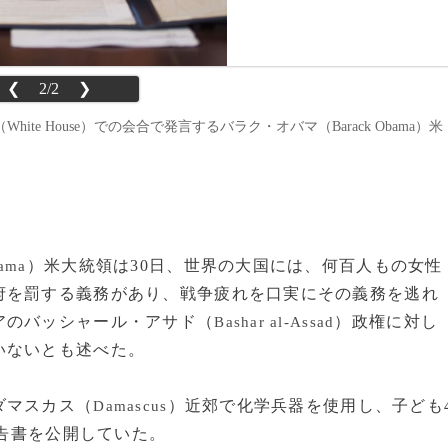
❮
2/2
❯
White House）での会合で発言するバラク・オバマ（Barack Obama）米
）米大統領は30日、世界の大国には、何百人もの女性
ama
府を罰する義務があり、戦争疲れを口実にその義務を逃れ
アのバッシャール・アサド（
）政権に対し
Bashar al-Assad
いないとも述べた。
ダマスカス（
）近郊で化学兵器を使用し、子ども
Damascus
報告書を公開していた。