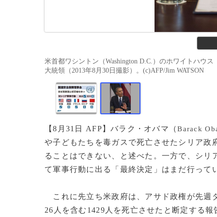
米首都ワシントン（Washington D.C.）のホワイトハウス（
大統領（2013年8月30日撮影）。(c)AFP/Jim WATSON
【8月31日 AFP】バラク・オバマ（
Barack Ob
や子どもたちを毒ガスで死亡させたシリア政
ることはできない、と述べた。一方で、シリ
て軍事行動に出る「最終決定」はまだ行って
これに先立ち米政府は、アサド政権が先週
26人を含む1429人を死亡させたと断定する