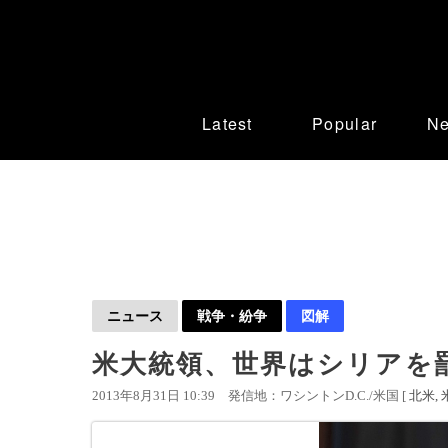
Latest
Popular
N
ニュース
戦争・紛争
図解
米大統領、世界はシリアを
2013年8月31日 10:39
発信地：ワシントンD.C./米国 [
北米