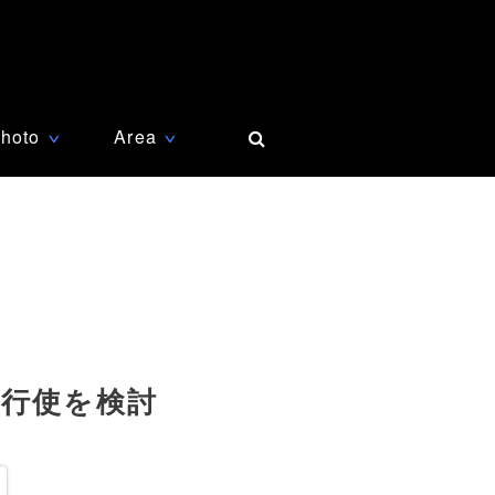
hoto
Area
∨
∨
力行使を検討