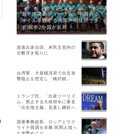
太平洋諸島フォーラム、中国のミ
サイル非難する共同声明採択でき
ず 親中2か国が反対
急進左派台頭、米民主党内の
分断浮き彫りに
台湾軍、大規模演習で台北攻
撃阻止を想定し「橋封鎖」
トランプ氏、「出産ツーリズ
ム」禁止する大統領令に署名
「出生地主義」見直し継続へ
4
国連事務総長、ロシアとウク
ライナ両国を非難 民間人狙っ
た攻撃めぐり