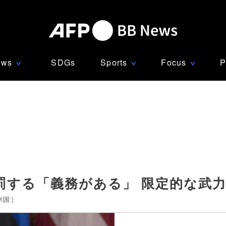
ews
SDGs
Sports
Focus
P
∨
∨
∨
罰する「義務がある」 限定的な武
米国
]