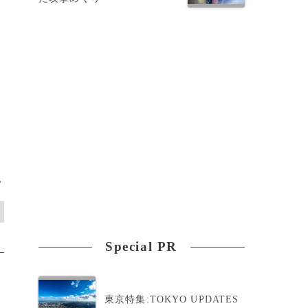
>
Special PR
東京特集:TOKYO UPDATES