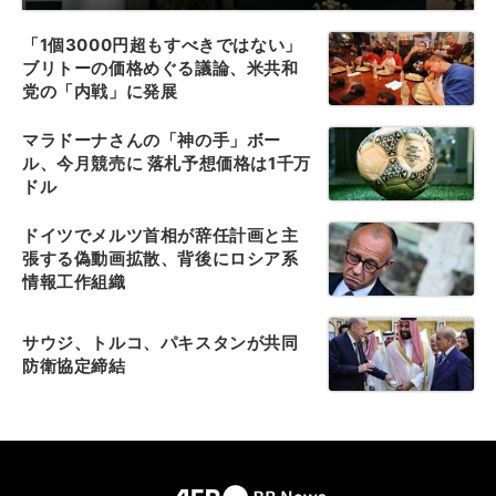
「1個3000円超もすべきではない」
ブリトーの価格めぐる議論、米共和
党の「内戦」に発展
マラドーナさんの「神の手」ボー
ル、今月競売に 落札予想価格は1千万
ドル
ドイツでメルツ首相が辞任計画と主
張する偽動画拡散、背後にロシア系
情報工作組織
サウジ、トルコ、パキスタンが共同
防衛協定締結