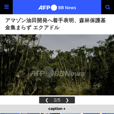
アマゾン油田開発へ着手表明、森林保護基
金集まらず エクアドル
❮
2/5
❯
caption +