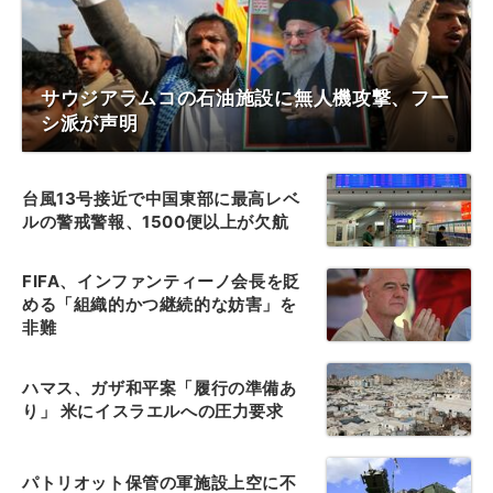
サウジアラムコの石油施設に無人機攻撃、フー
シ派が声明
台風13号接近で中国東部に最高レベ
ルの警戒警報、1500便以上が欠航
FIFA、インファンティーノ会長を貶
める「組織的かつ継続的な妨害」を
非難
ハマス、ガザ和平案「履行の準備あ
り」 米にイスラエルへの圧力要求
パトリオット保管の軍施設上空に不