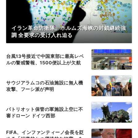
イラン革命防衛隊、ホルムズ海峡の封鎖継続強
調 全要求の受け入れ迫る
台風13号接近で中国東部に最高レベ
ルの警戒警報、1500便以上が欠航
サウジアラムコの石油施設に無人機
攻撃、フーシ派が声明
パトリオット保管の軍施設上空に不
審ドローン ドイツ西部
FIFA、インファンティーノ会長を貶