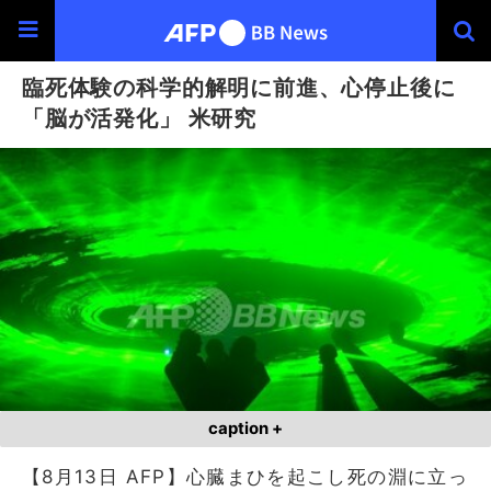
臨死体験の科学的解明に前進、心停止後に
「脳が活発化」 米研究
caption +
【8月13日 AFP】心臓まひを起こし死の淵に立っ