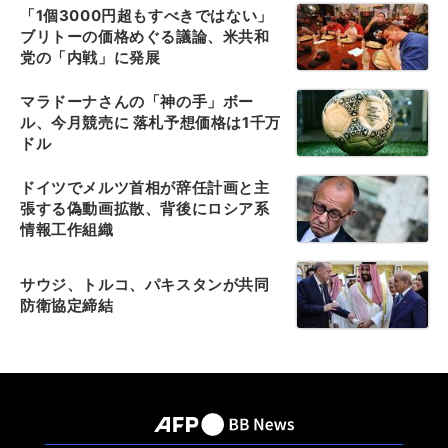
「1個3000円超もすべきではない」
ブリトーの価格めぐる議論、米共和
党の「内戦」に発展
マラドーナさんの「神の手」ボー
ル、今月競売に 落札予想価格は1千万
ドル
ドイツでメルツ首相が辞任計画と主
張する偽動画拡散、背後にロシア系
情報工作組織
サウジ、トルコ、パキスタンが共同
防衛協定締結