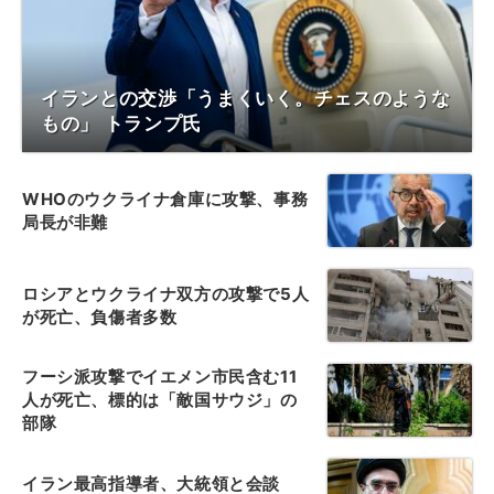
イランとの交渉「うまくいく。チェスのような
もの」 トランプ氏
WHOのウクライナ倉庫に攻撃、事務
局長が非難
ロシアとウクライナ双方の攻撃で5人
が死亡、負傷者多数
フーシ派攻撃でイエメン市民含む11
人が死亡、標的は「敵国サウジ」の
部隊
イラン最高指導者、大統領と会談