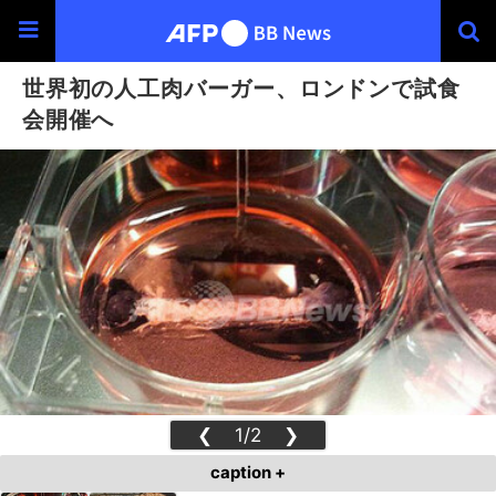
世界初の人工肉バーガー、ロンドンで試食
会開催へ
❮
1/2
❯
caption +