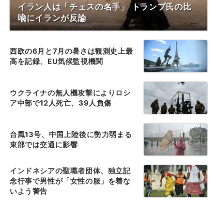
イラン人は「チェスの名手」 トランプ氏の比
喩にイランが反論
西欧の6月と7月の暑さは観測史上最
高を記録、EU気候監視機関
ウクライナの無人機攻撃によりロシ
ア中部で12人死亡、39人負傷
台風13号、中国上陸後に勢力弱まる
東部では交通に影響
インドネシアの聖職者団体、独立記
念行事で男性が「女性の服」を着な
いよう警告