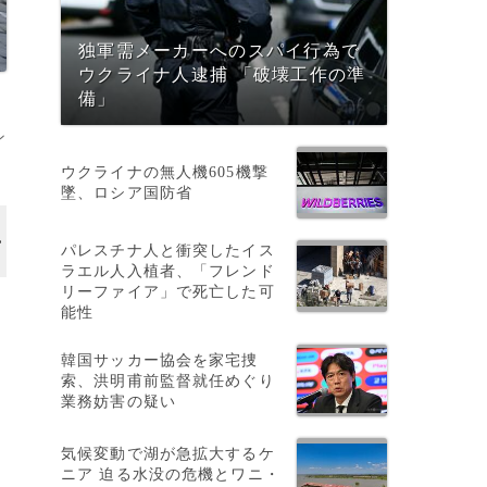
独軍需メーカーへのスパイ行為で
ウクライナ人逮捕 「破壊工作の準
備」
ン
ウクライナの無人機605機撃
墜、ロシア国防省
パレスチナ人と衝突したイス
ラエル人入植者、「フレンド
リーファイア」で死亡した可
能性
ス
韓国サッカー協会を家宅捜
索、洪明甫前監督就任めぐり
業務妨害の疑い
を
気候変動で湖が急拡大するケ
ニア 迫る水没の危機とワニ・