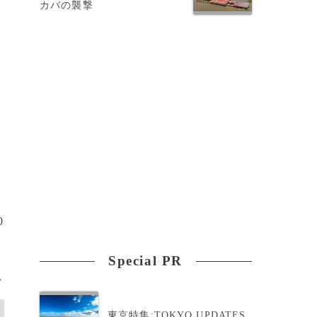
カバの襲撃
0
Special PR
>
東京特集:TOKYO UPDATES