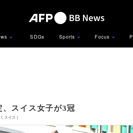
ews
SDGs
Sports
Focus
P
∨
∨
∨
定、スイス女子が3冠
パ
スイス
]