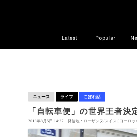
Latest
Popular
N
ニュース
ライフ
こぼれ話
「自転車便」の世界王者決
2013年8月5日 14:37
発信地：ローザンヌ/スイス [
ヨーロッ