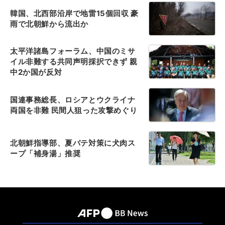
韓国、北西部沿岸で地雷15個回収 豪
雨で北朝鮮から流出か
太平洋諸島フォーラム、中国のミサ
イル非難する共同声明採択できず 親
中2か国が反対
国連事務総長、ロシアとウクライナ
両国を非難 民間人狙った攻撃めぐり
北朝鮮指導部、夏バテ対策に犬肉ス
ープ「補身湯」推奨