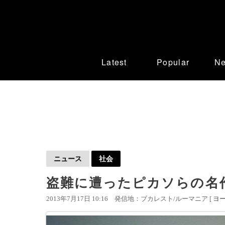
Latest
Popular
N
ニュース
社会
盗難に遭ったピカソらの名
2013年7月17日 10:16
発信地：ブカレスト/ルーマニア [
ヨ