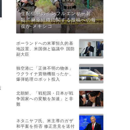
生配信中のインフルエンサー射
殺、麻薬組織に関する投稿への報
復か メキシコ
ポーランドへの米軍恒久的基
地設置、米国側と協議中 国防
副大臣
と
独空港に「正体不明の物体」
ウクライナ貨物機狙ったか、
爆弾処理ロボット投入
億
北朝鮮、「戦犯国・日本が戦
ー
争国家への変貌を加速」と非
難
ネタニヤフ氏、米主導のガザ
和平案を拒否 修正意見を送付