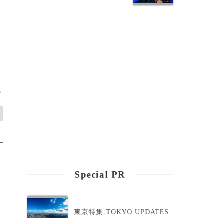
、
>
Special PR
東京特集:TOKYO UPDATES