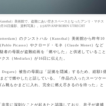
（Kunsthal）美術館で、盗難にあい空きスペースとなったアンリ・マチス
月16日撮影、資料写真）。(c)AFP/ANP/ROBIN UTRECHT
）のクンストハル（
）美術館から昨年10
otterdam
Kunsthal
（
）やクロード・モネ（
）など
Pablo Picasso
Claude Monet
容疑者の母親が盗難絵画を「燃やした」と供述しているこ
ァクス（
）が16日に伝えた。
Mediafax
）被告の母親は「証拠を隠滅」するため、総額1
 Dogaru
かまどで燃やしたと話している。「作品の入ったスーツケ
ゴム靴もかまどに入れ、完全に燃え尽きるのを待った」と
非常に深刻なことが起きたと認識しており、息子が逮捕