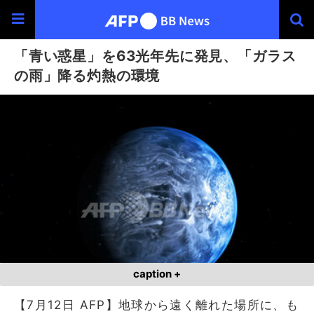
「青い惑星」を63光年先に発見、「ガラス
の雨」降る灼熱の環境
caption +
【7月12日 AFP】地球から遠く離れた場所に、も