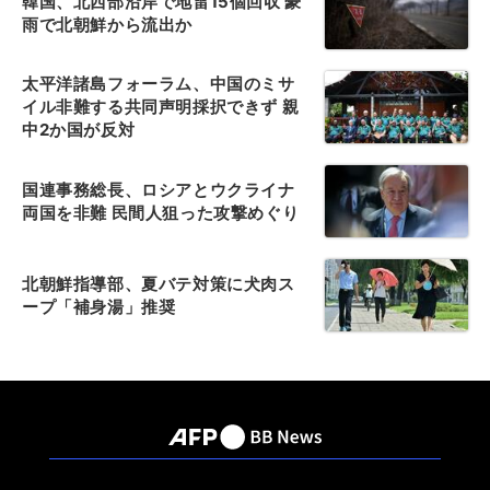
韓国、北西部沿岸で地雷15個回収 豪
雨で北朝鮮から流出か
太平洋諸島フォーラム、中国のミサ
イル非難する共同声明採択できず 親
中2か国が反対
国連事務総長、ロシアとウクライナ
両国を非難 民間人狙った攻撃めぐり
北朝鮮指導部、夏バテ対策に犬肉ス
ープ「補身湯」推奨