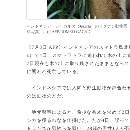
インドネシア・ジャカルタ（Jakarta）のラグナン動物園（R
料写真）。(c)AFP/ROMEO GACAD
【7月8日 AFP】インドネシアのスマトラ島
）で4日、スマトラトラに追われて木の上に
k
7日現在も木の上に取り残されたままとなって
に襲われ死亡している。
インドネシアでは人間と野生動物が鉢合わせ
のは動物の方だ。
地元警察によると、希少な香木を求めて2日
シカを獲るわなを仕掛けた。だが4日、誤っ
トラたちが男性らを襲い、28歳の男性1人が