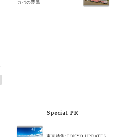
カバの襲撃
や
>
Special PR
東京特集:TOKYO UPDATES