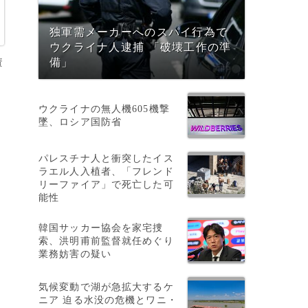
独軍需メーカーへのスパイ行為で
ウクライナ人逮捕 「破壊工作の準
資
備」
ウクライナの無人機605機撃
墜、ロシア国防省
、
パレスチナ人と衝突したイス
ラエル人入植者、「フレンド
リーファイア」で死亡した可
能性
韓国サッカー協会を家宅捜
索、洪明甫前監督就任めぐり
業務妨害の疑い
た
気候変動で湖が急拡大するケ
ニア 迫る水没の危機とワニ・