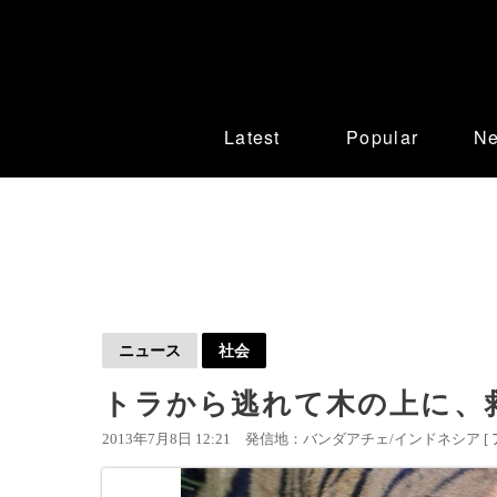
Latest
Popular
N
ニュース
社会
トラから逃れて木の上に、救
2013年7月8日 12:21
発信地：バンダアチェ/インドネシア [