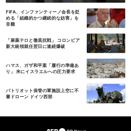
FIFA、インファンティーノ会長を貶
める「組織的かつ継続的な妨害」を
非難
「麻薬テロと徹底抗戦」 コロンビア
新大統領就任翌日に連続爆破
ハマス、ガザ和平案「履行の準備あ
り」 米にイスラエルへの圧力要求
パトリオット保管の軍施設上空に不
審ドローン ドイツ西部