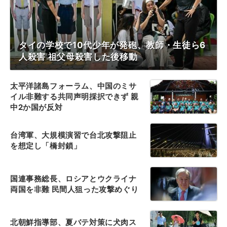
タイの学校で10代少年が発砲、教師・生徒ら6
人殺害 祖父母殺害した後移動
太平洋諸島フォーラム、中国のミサ
イル非難する共同声明採択できず 親
中2か国が反対
台湾軍、大規模演習で台北攻撃阻止
を想定し「橋封鎖」
国連事務総長、ロシアとウクライナ
両国を非難 民間人狙った攻撃めぐり
北朝鮮指導部、夏バテ対策に犬肉ス