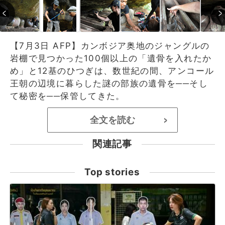
【7月3日 AFP】カンボジア奥地のジャングルの
岩棚で見つかった100個以上の「遺骨を入れたか
め」と12基のひつぎは、数世紀の間、アンコール
王朝の辺境に暮らした謎の部族の遺骨を──そし
て秘密を──保管してきた。
全文を読む
>
関連記事
Top stories